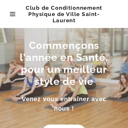
Club de Conditionnement
Physique de Ville Saint-
Laurent
Commençons
l'année en Santé,
pour un meilleur
style de vie
Venez vous entraîner avec
nous !